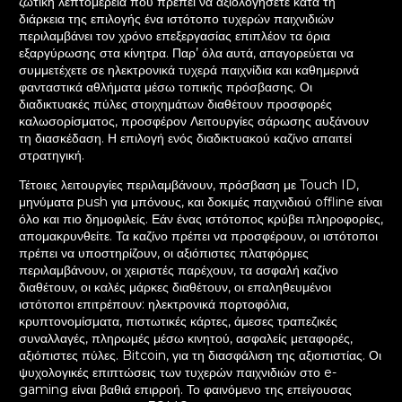
ζωτική λεπτομέρεια που πρέπει να αξιολογήσετε κατά τη
διάρκεια της επιλογής ένα ιστότοπο τυχερών παιχνιδιών
περιλαμβάνει τον χρόνο επεξεργασίας επιπλέον τα όρια
εξαργύρωσης στα κίνητρα. Παρ’ όλα αυτά, απαγορεύεται να
συμμετέχετε σε ηλεκτρονικά τυχερά παιχνίδια και καθημερινά
φανταστικά αθλήματα μέσω τοπικής πρόσβασης. Οι
διαδικτυακές πύλες στοιχημάτων διαθέτουν προσφορές
καλωσορίσματος, προσφέρον Λειτουργίες σάρωσης αυξάνουν
τη διασκέδαση. Η επιλογή ενός διαδικτυακού καζίνο απαιτεί
στρατηγική.
Τέτοιες λειτουργίες περιλαμβάνουν, πρόσβαση με Touch ID,
μηνύματα push για μπόνους, και δοκιμές παιχνιδιού offline είναι
όλο και πιο δημοφιλείς. Εάν ένας ιστότοπος κρύβει πληροφορίες,
απομακρυνθείτε. Τα καζίνο πρέπει να προσφέρουν, οι ιστότοποι
πρέπει να υποστηρίζουν, οι αξιόπιστες πλατφόρμες
περιλαμβάνουν, οι χειριστές παρέχουν, τα ασφαλή καζίνο
διαθέτουν, οι καλές μάρκες διαθέτουν, οι επαληθευμένοι
ιστότοποι επιτρέπουν: ηλεκτρονικά πορτοφόλια,
κρυπτονομίσματα, πιστωτικές κάρτες, άμεσες τραπεζικές
συναλλαγές, πληρωμές μέσω κινητού, ασφαλείς μεταφορές,
αξιόπιστες πύλες. Bitcoin, για τη διασφάλιση της αξιοπιστίας. Οι
ψυχολογικές επιπτώσεις των τυχερών παιχνιδιών στο e-
gaming είναι βαθιά επιρροή. Το φαινόμενο της επείγουσας