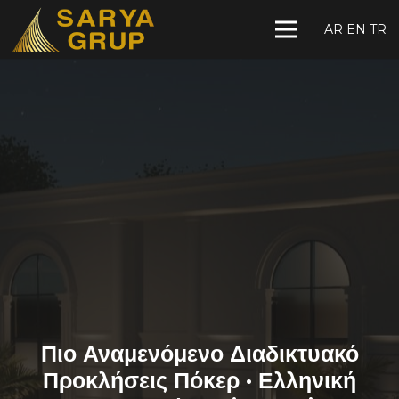
AR
EN
TR
Πιο Αναμενόμενο Διαδικτυακό
Προκλήσεις Πόκερ · Ελληνική