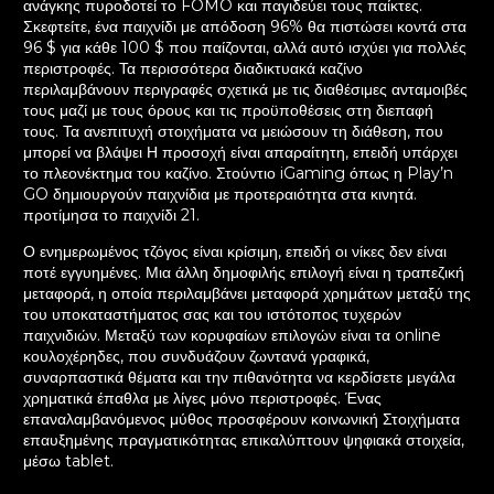
ανάγκης πυροδοτεί το FOMO και παγιδεύει τους παίκτες.
Σκεφτείτε, ένα παιχνίδι με απόδοση 96% θα πιστώσει κοντά στα
96 $ για κάθε 100 $ που παίζονται, αλλά αυτό ισχύει για πολλές
περιστροφές. Τα περισσότερα διαδικτυακά καζίνο
περιλαμβάνουν περιγραφές σχετικά με τις διαθέσιμες ανταμοιβές
τους μαζί με τους όρους και τις προϋποθέσεις στη διεπαφή
τους. Τα ανεπιτυχή στοιχήματα να μειώσουν τη διάθεση, που
μπορεί να βλάψει Η προσοχή είναι απαραίτητη, επειδή υπάρχει
το πλεονέκτημα του καζίνο. Στούντιο iGaming όπως η Play’n
GO δημιουργούν παιχνίδια με προτεραιότητα στα κινητά.
προτίμησα το παιχνίδι 21.
Ο ενημερωμένος τζόγος είναι κρίσιμη, επειδή οι νίκες δεν είναι
ποτέ εγγυημένες. Μια άλλη δημοφιλής επιλογή είναι η τραπεζική
μεταφορά, η οποία περιλαμβάνει μεταφορά χρημάτων μεταξύ της
του υποκαταστήματος σας και του ιστότοπος τυχερών
παιχνιδιών. Μεταξύ των κορυφαίων επιλογών είναι τα online
κουλοχέρηδες, που συνδυάζουν ζωντανά γραφικά,
συναρπαστικά θέματα και την πιθανότητα να κερδίσετε μεγάλα
χρηματικά έπαθλα με λίγες μόνο περιστροφές. Ένας
επαναλαμβανόμενος μύθος προσφέρουν κοινωνική Στοιχήματα
επαυξημένης πραγματικότητας επικαλύπτουν ψηφιακά στοιχεία,
μέσω tablet.