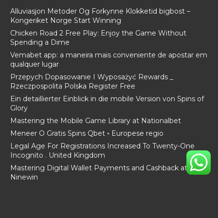
Alluviasjon Metoder Og Forkynne Klokketid bigbost –
Kongeriket Norge Start Winning
Chicken Road 2 Free Play: Enjoy the Game Without
Spending a Dime
Vemabet app: a maneira mais conveniente de apostar em
qualquer lugar
Przepych Dopasowanie I Wyposażyć Rewards _
Rzeczpospolita Polska Register Free
Ein detaillierter Einblick in die mobile Version von Spins of
Glory
Mastering the Mobile Game Library at Nationalbet
Meneer O Gratis Spins Qbet ◦ Europese regio
Legal Age For Registrations Increased To Twenty-One
Incognito . United Kingdom
Mastering Digital Wallet Payments and Cashback at
Ninewin
Przewodnik po Play Bison Kasyno: Jak zacząć swoją
przygodę z grami