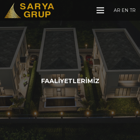
AR
EN
TR
FAALİYETLERİMİZ