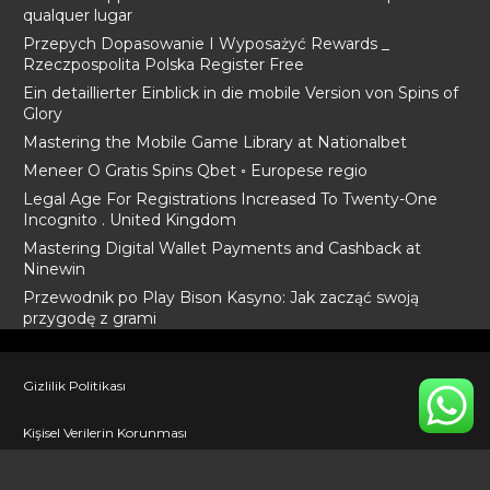
qualquer lugar
Przepych Dopasowanie I Wyposażyć Rewards _
Rzeczpospolita Polska Register Free
Ein detaillierter Einblick in die mobile Version von Spins of
Glory
Mastering the Mobile Game Library at Nationalbet
Meneer O Gratis Spins Qbet ◦ Europese regio
Legal Age For Registrations Increased To Twenty-One
Incognito . United Kingdom
Mastering Digital Wallet Payments and Cashback at
Ninewin
Przewodnik po Play Bison Kasyno: Jak zacząć swoją
przygodę z grami
Gizlilik Politikası
Kişisel Verilerin Korunması
İletişim