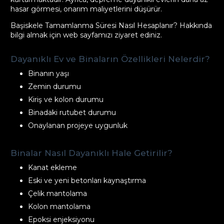
hasar görmesi, onarım maliyetlerini düşürür.
Başiskele Tamamlanma Süresi Nasıl Hesaplanır? Hakkında
bilgi almak için web sayfamızı ziyaret ediniz.
Dayanıklı Ev ve Binaların Özellikleri Nelerdir?
Binanın yaşı
Zemin durumu
Kiriş ve kolon durumu
Binadaki rutubet durumu
Onaylanan projeye uygunluk
Binalar Nasıl Dayanıklı Hale Getirilir?
Kanat ekleme
Eski ve yeni betonları kaynaştırma
Çelik mantolama
Kolon mantolama
Epoksi enjeksiyonu