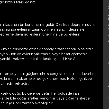
n bizleri takip ediniz.
 kazanan bir konu haline geldi. Özellikle deprem riskinin
 sırasında evlerinin zarar görmemesi için depreme
, depreme dayanıklı evlerin önemine ve bu evlerin
ıkımları minimize etmek amacıyla tasarlanmış binalardır.
dayanıklıdır ve evlerin yıkılmasını veya hasar görmesini
anıklı malzemeler kullanılarak inşa edilir ve özel
am temel yapısı, güçlendirilmiş çerçeveler, esnek duvarlar
e kullanılan malzemeler de çok önemlidir. Beton, çelik ve
cih edilmektedir.
ksek olduğu bölgelerde değil, her bölgede inşa
rde bile doğal afetler, yangınlar veya diğer felaketler
n inşası her zaman avantajlıdır.