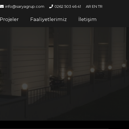
info@saryagrup.com
0262 503 46 41
AR
EN
TR
Projeler
Faaliyetlerimiz
İletişim