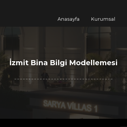
Anasayfa
Kurumsal
İzmit Bina Bilgi Modellemesi