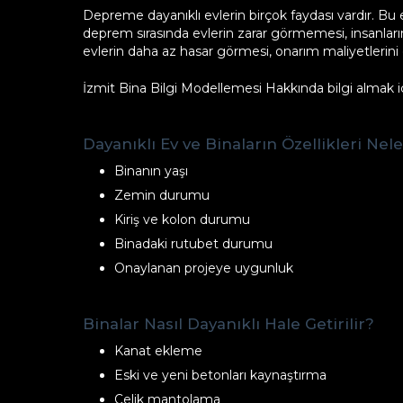
Depreme dayanıklı evlerin birçok faydası vardır. Bu e
deprem sırasında evlerin zarar görmemesi, insanları
evlerin daha az hasar görmesi, onarım maliyetlerini
İzmit Bina Bilgi Modellemesi Hakkında bilgi almak iç
Dayanıklı Ev ve Binaların Özellikleri Nel
Binanın yaşı
Zemin durumu
Kiriş ve kolon durumu
Binadaki rutubet durumu
Onaylanan projeye uygunluk
Binalar Nasıl Dayanıklı Hale Getirilir?
Kanat ekleme
Eski ve yeni betonları kaynaştırma
Çelik mantolama