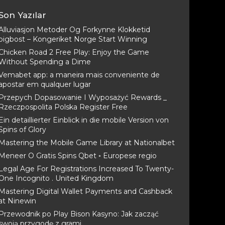
Son Yazılar
Alluviasjon Metoder Og Forkynne Klokketid
bigbost – Kongeriket Norge Start Winning
Chicken Road 2 Free Play: Enjoy the Game
Without Spending a Dime
Vemabet app: a maneira mais conveniente de
apostar em qualquer lugar
Przepych Dopasowanie I Wyposażyć Rewards _
Rzeczpospolita Polska Register Free
Ein detaillierter Einblick in die mobile Version von
Spins of Glory
Mastering the Mobile Game Library at Nationalbet
Meneer O Gratis Spins Qbet ◦ Europese regio
Legal Age For Registrations Increased To Twenty-
One Incognito . United Kingdom
Mastering Digital Wallet Payments and Cashback
at Ninewin
Przewodnik po Play Bison Kasyno: Jak zacząć
swoją przygodę z grami