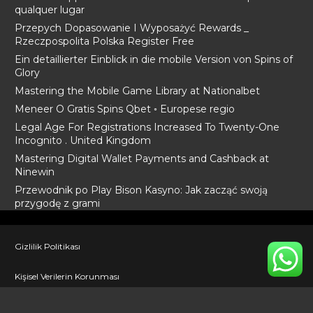
qualquer lugar
Przepych Dopasowanie I Wyposażyć Rewards _
Rzeczpospolita Polska Register Free
Ein detaillierter Einblick in die mobile Version von Spins of
Glory
Mastering the Mobile Game Library at Nationalbet
Meneer O Gratis Spins Qbet ◦ Europese regio
Legal Age For Registrations Increased To Twenty-One
Incognito . United Kingdom
Mastering Digital Wallet Payments and Cashback at
Ninewin
Przewodnik po Play Bison Kasyno: Jak zacząć swoją
przygodę z grami
Gizlilik Politikası
Kişisel Verilerin Korunması
İletişim