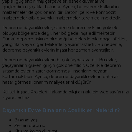
yapısı, güçlendirilmiş çerçeveler, esnek duvarlar ve
güçlendirilmiş çatılar bulunur. Ayrıca, bu evlerde kullanılan
malzemeler de çok önemlidir. Beton, çelik ve kompozit
malzemeler gibi dayanıklı malzemeler tercih edilmektedir.
Depreme dayanıklı evler, sadece deprem riskinin yüksek
olduğu bölgelerde değil, her bölgede inşa edilmektedir.
Çünkü deprem riskinin olmadığı bölgelerde bile doğal afetler,
yangınlar veya diğer felaketler yaşanmaktadır. Bu nedenle,
depreme dayanıklı evlerin inşası her zaman avantajlıdır.
Depreme dayanıklı evlerin birçok faydası vardır. Bu evler,
yaşayanların güvenliği için çok önemlidir. Özellikle deprem
sırasında evlerin zarar görmemesi, insanların hayatını
kurtarmaktadır. Ayrıca, depreme dayanıklı evlerin daha az
hasar görmesi, onarım maliyetlerini düşürür.
Kaliteli İnşaat Projeleri Hakkında bilgi almak için web sayfamızı
ziyaret ediniz.
Dayanıklı Ev ve Binaların Özellikleri Nelerdir?
Binanın yaşı
Zemin durumu
Kiriş ve kolon durumu