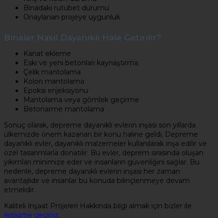
Binadaki rutubet durumu
Onaylanan projeye uygunluk
Binalar Nasıl Dayanıklı Hale Getirilir?
Kanat ekleme
Eski ve yeni betonları kaynaştırma
Çelik mantolama
Kolon mantolama
Epoksi enjeksiyonu
Mantolama veya gömlek geçirme
Betonarme mantolama
Sonuç olarak, depreme dayanıklı evlerin inşası son yıllarda
ülkemizde önem kazanan bir konu haline geldi. Depreme
dayanıklı evler, dayanıklı malzemeler kullanılarak inşa edilir ve
özel tasarımlarla donatılır. Bu evler, deprem sırasında oluşan
yıkımları minimize eder ve insanların güvenliğini sağlar. Bu
nedenle, depreme dayanıklı evlerin inşası her zaman
avantajlıdır ve insanlar bu konuda bilinçlenmeye devam
etmelidir.
Kaliteli İnşaat Projeleri Hakkında bilgi almak için bizler ile
iletişime geçiniz
.