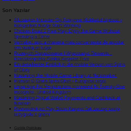
Son Yazılar
Alluviasjon Metoder Og Forkynne Klokketid bigbost –
Kongeriket Norge Start Winning
Chicken Road 2 Free Play: Enjoy the Game Without
Spending a Dime
Vemabet app: a maneira mais conveniente de apostar
em qualquer lugar
Przepych Dopasowanie I Wyposażyć Rewards _
Rzeczpospolita Polska Register Free
Ein detaillierter Einblick in die mobile Version von Spins
of Glory
Mastering the Mobile Game Library at Nationalbet
Meneer O Gratis Spins Qbet ◦ Europese regio
Legal Age For Registrations Increased To Twenty-One
Incognito . United Kingdom
Mastering Digital Wallet Payments and Cashback at
Ninewin
Przewodnik po Play Bison Kasyno: Jak zacząć swoją
przygodę z grami
Gizlilik Politikası