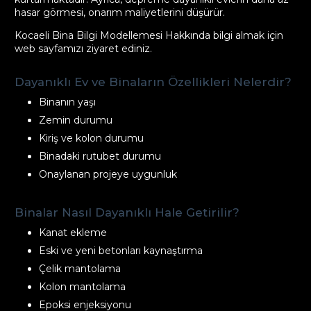
hasar görmesi, onarım maliyetlerini düşürür.
Kocaeli Bina Bilgi Modellemesi Hakkında bilgi almak için
web sayfamızı ziyaret ediniz.
Dayanıklı Ev ve Binaların Özellikleri Nelerdir?
Binanın yaşı
Zemin durumu
Kiriş ve kolon durumu
Binadaki rutubet durumu
Onaylanan projeye uygunluk
Binalar Nasıl Dayanıklı Hale Getirilir?
Kanat ekleme
Eski ve yeni betonları kaynaştırma
Çelik mantolama
Kolon mantolama
Epoksi enjeksiyonu