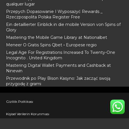
qualquer lugar
Przepych Dopasowanie I Wyposażyć Rewards _
Rzeczpospolita Polska Register Free
Ein detaillierter Einblick in die mobile Version von Spins of
Glory
Mastering the Mobile Game Library at Nationalbet
Meneer O Gratis Spins Qbet ◦ Europese regio
Legal Age For Registrations Increased To Twenty-One
Incognito . United Kingdom
Mastering Digital Wallet Payments and Cashback at
Ninewin
Przewodnik po Play Bison Kasyno: Jak zacząć swoją
przygodę z grami
Gizlilik Politikası
Kişisel Verilerin Korunması
İletişim