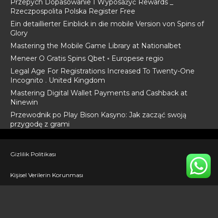
Przepych Dopasowanie I Wyposażyć Rewards _
Rzeczpospolita Polska Register Free
Ein detaillierter Einblick in die mobile Version von Spins of
Glory
Mastering the Mobile Game Library at Nationalbet
Meneer O Gratis Spins Qbet ◦ Europese regio
Legal Age For Registrations Increased To Twenty-One
Incognito . United Kingdom
Mastering Digital Wallet Payments and Cashback at
Ninewin
Przewodnik po Play Bison Kasyno: Jak zacząć swoją
przygodę z grami
Gizlilik Politikası
Kişisel Verilerin Korunması
İletişim