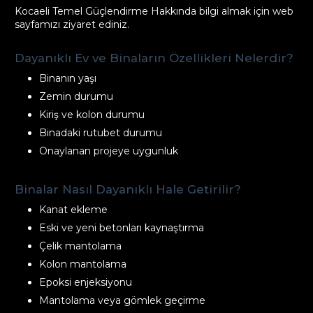
Kocaeli Temel Güçlendirme Hakkında bilgi almak için web
sayfamızı ziyaret ediniz.
Dayanıklı Ev ve Binaların Özellikleri Nelerdir?
Binanın yaşı
Zemin durumu
Kiriş ve kolon durumu
Binadaki rutubet durumu
Onaylanan projeye uygunluk
Binalar Nasıl Dayanıklı Hale Getirilir?
Kanat ekleme
Eski ve yeni betonları kaynaştırma
Çelik mantolama
Kolon mantolama
Epoksi enjeksiyonu
Mantolama veya gömlek geçirme