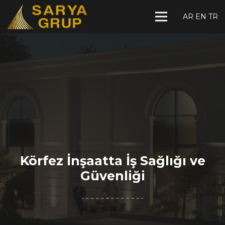
AR
EN
TR
Körfez İnşaatta İş Sağlığı ve
Güvenliği