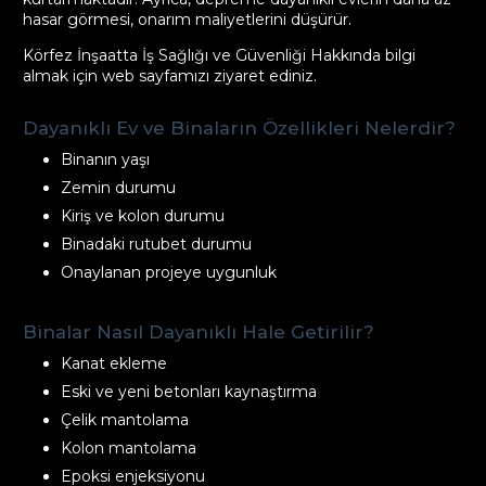
hasar görmesi, onarım maliyetlerini düşürür.
Körfez İnşaatta İş Sağlığı ve Güvenliği Hakkında bilgi
almak için web sayfamızı ziyaret ediniz.
Dayanıklı Ev ve Binaların Özellikleri Nelerdir?
Binanın yaşı
Zemin durumu
Kiriş ve kolon durumu
Binadaki rutubet durumu
Onaylanan projeye uygunluk
Binalar Nasıl Dayanıklı Hale Getirilir?
Kanat ekleme
Eski ve yeni betonları kaynaştırma
Çelik mantolama
Kolon mantolama
Epoksi enjeksiyonu