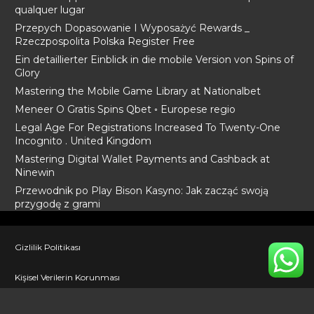
qualquer lugar
Przepych Dopasowanie I Wyposażyć Rewards _
Rzeczpospolita Polska Register Free
Ein detaillierter Einblick in die mobile Version von Spins of
Glory
Mastering the Mobile Game Library at Nationalbet
Meneer O Gratis Spins Qbet ◦ Europese regio
Legal Age For Registrations Increased To Twenty-One
Incognito . United Kingdom
Mastering Digital Wallet Payments and Cashback at
Ninewin
Przewodnik po Play Bison Kasyno: Jak zacząć swoją
przygodę z grami
Gizlilik Politikası
Kişisel Verilerin Korunması
İletişim