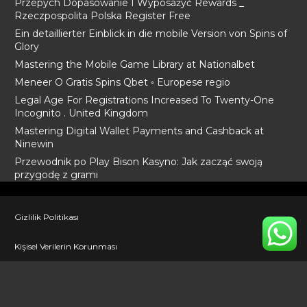
Przepych Dopasowanie I Wyposażyć Rewards _
Rzeczpospolita Polska Register Free
Ein detaillierter Einblick in die mobile Version von Spins of
Glory
Mastering the Mobile Game Library at Nationalbet
Meneer O Gratis Spins Qbet ◦ Europese regio
Legal Age For Registrations Increased To Twenty-One
Incognito . United Kingdom
Mastering Digital Wallet Payments and Cashback at
Ninewin
Przewodnik po Play Bison Kasyno: Jak zacząć swoją
przygodę z grami
Gizlilik Politikası
Kişisel Verilerin Korunması
İletişim